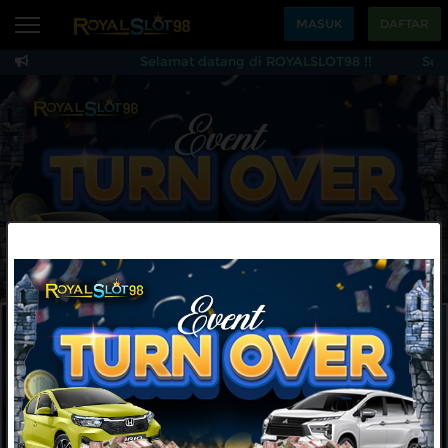
Beranda
MASUK
DAFTAR
Selamat datang di ROYALSLOT98 !!
Sela
Sports
BARU
PROMO
ROYALSLOT98 — Situs Game O
Live Casino
BARU
IDNPoker
BARU
Slots
PROMO
IDNLIVE
BARU
Stream N Spin
MAINKAN
DAFTAR
Arcade
PROMO
Table Games
Lottery
BARU
PROMO
IDNRaffle