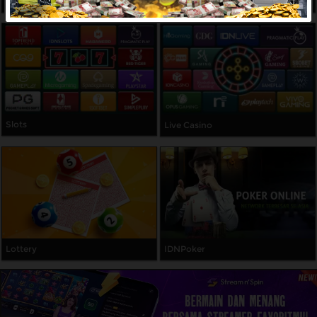
Sports
IDNLIVE
Referral
Promosi
Hubungi Kami
Live Chat
Slots
Live Casino
Pengaduan Customer
Pilih Bahasa:
MASUK
DAFTAR
Lottery
IDNPoker
&copy; ROYALSLOT98. Hak Cipta Dilindungi.